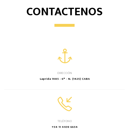
CONTACTENOS
DIRECCIÓN
Laprida 1985 - 6° - N. (1425) CABA
TELÉFONO
+54 11 4939 6654