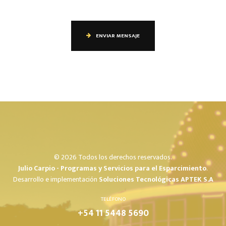
ENVIAR MENSAJE
© 2026 Todos los derechos reservados.
Julio Carpio - Programas y Servicios para el Esparcimiento
.
Desarrollo e implementación
Soluciones Tecnológicas APTEK S.A
TELÉFONO
+54 11 5448 5690