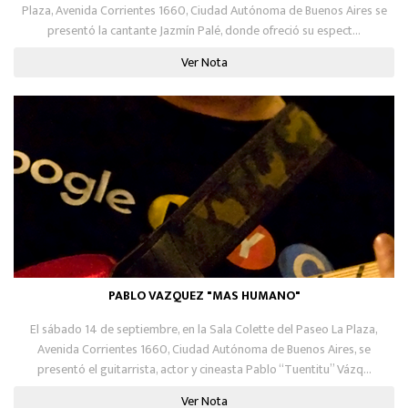
Plaza, Avenida Corrientes 1660, Ciudad Autónoma de Buenos Aires se
presentó la cantante Jazmín Palé, donde ofreció su espect...
Ver Nota
PABLO VAZQUEZ "MAS HUMANO"
El sábado 14 de septiembre, en la Sala Colette del Paseo La Plaza,
Avenida Corrientes 1660, Ciudad Autónoma de Buenos Aires, se
presentó el guitarrista, actor y cineasta Pablo “Tuentitu” Vázq...
Ver Nota